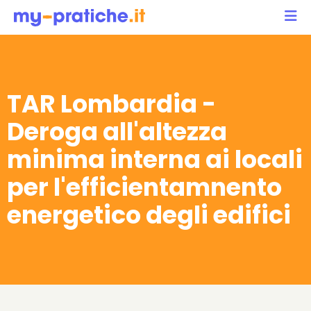
TAR Lombardia -
Deroga all'altezza
minima interna ai locali
per l'efficientamnento
energetico degli edifici