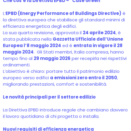
Che cos’è la Direttiva EPBD – “Case Green”
L’
EPBD (Energy Performance of Buildings Directive)
è
la direttiva europea che stabilisce gli standard minimi di
efficienza energetica degli edifici.
La sua quarta revisione, approvata il
24 aprile 2024
, è
stata pubblicata nella
Gazzetta Ufficiale dell’Unione
Europea l’8 maggio 2024
ed è
entrata in vigore il 28
maggio 2024
. Gli Stati membri, Italia compresa, hanno
tempo fino al
29 maggio 2026
per recepirla nei rispettivi
ordinamenti.
L’obiettivo è chiaro: portare tutto il patrimonio edilizio
europeo verso edifici
a emissioni zero entro il 2050
,
migliorando prestazioni, comfort e sostenibilità.
Le novità principali per il settore edilizio
La Direttiva EPBD introduce regole che cambiano davvero
il lavoro quotidiano di chi progetta o installa.
Nuovi requisiti di efficienza energetica