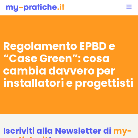
Regolamento EPBD e
“Case Green”: cosa
cambia davvero per
installatori e progettisti
Iscriviti alla Newsletter di
my-