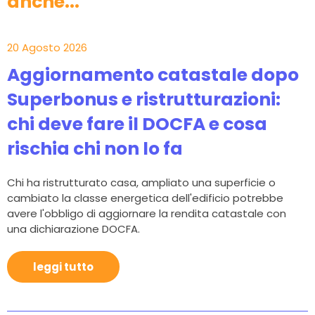
anche...
20 Agosto 2026
Aggiornamento catastale dopo
Superbonus e ristrutturazioni:
chi deve fare il DOCFA e cosa
rischia chi non lo fa
Chi ha ristrutturato casa, ampliato una superficie o
cambiato la classe energetica dell'edificio potrebbe
avere l'obbligo di aggiornare la rendita catastale con
una dichiarazione DOCFA.
leggi tutto