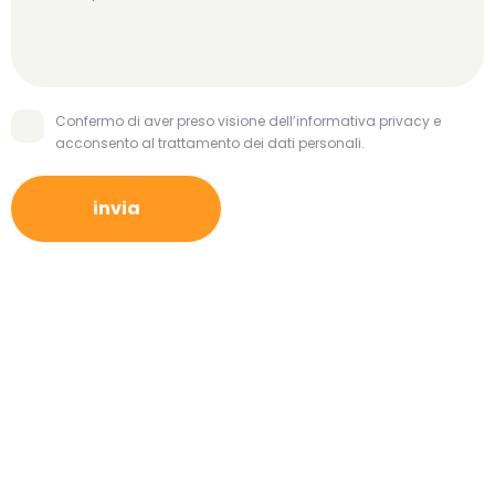
Confermo di aver preso visione dell’informativa privacy e
acconsento al trattamento dei dati personali.
invia