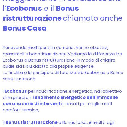
l’
Ecobonus
e il
Bonus
ristrutturazione
chiamato anche
Bonus Casa
Pur avendo molti punti in comune, hanno obiettivi,
massimali e beneficiari diversi. Vediamo le differenze tra
Ecobonus e Bonus ristrutturazione, in modo di chiarire
quale sia il più adatto alla proprie esigenze.
La finalità è la principale differenza tra Ecobonus e Bonus
ristrutturazione:
l’
Ecobonus
per riqualificazione energetica, ha l’obiettivo
di migliorare il
rendimento energetico dell'immobile
con una serie di interventi
pensati per migliorare il
comfort termico;
il
Bonus ristrutturazione
o Bonus casa, è rivolto agli