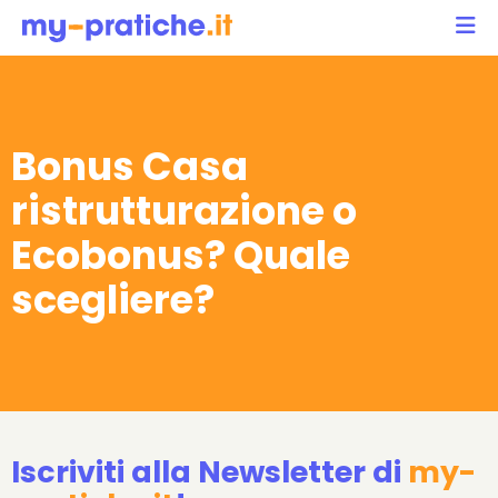
Bonus Casa
ristrutturazione o
Ecobonus? Quale
scegliere?
Iscriviti alla Newsletter di
my-