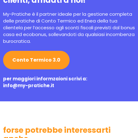
clienti, affidati a noi!
My-Pratiche è il partner ideale per la gestione completa
delle pratiche di Conto Termico ed Enea della tua
clientela per l’accesso agli sconti fiscali previsti dal bonus
casa ed ecobonus, sollevandoti da qualsiasi incombenza
burocratica.
Conto Termico 3.0
per maggiori informzaioni scrivi a:
info@my-pratiche.it
forse potrebbe interessarti