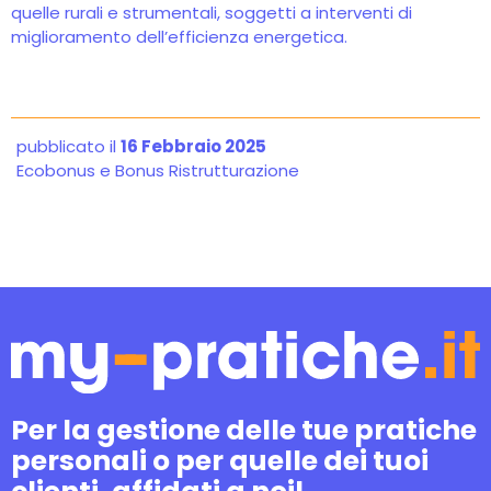
quelle rurali e strumentali, soggetti a interventi di
miglioramento dell’efficienza energetica.
pubblicato il
16 Febbraio 2025
Ecobonus e Bonus Ristrutturazione
Per la gestione delle tue pratiche
personali o per quelle dei tuoi