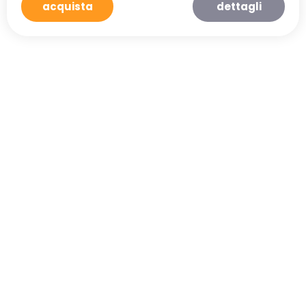
acquista
dettagli