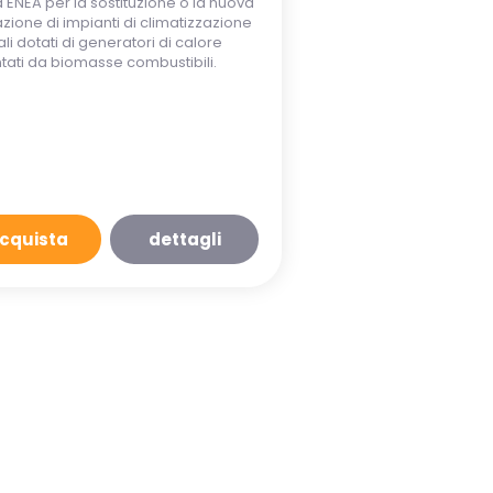
a ENEA per la sostituzione o la nuova
lazione di impianti di climatizzazione
li dotati di generatori di calore
tati da biomasse combustibili.
cquista
dettagli