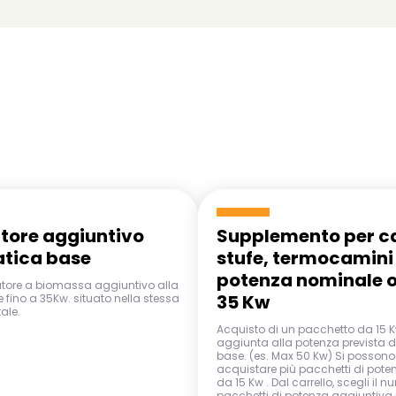
tore aggiuntivo
Supplemento per ca
atica base
stufe, termocamini
potenza nominale ol
atore a biomassa aggiuntivo alla
35 Kw
 fino a 35Kw. situato nella stessa
ale.
Acquisto di un pacchetto da 15 K
aggiunta alla potenza prevista d
base. (es. Max 50 Kw) Si possono 
acquistare più pacchetti di poten
da 15 Kw . Dal carrello, scegli il n
pacchetti di potenza aggiuntiva