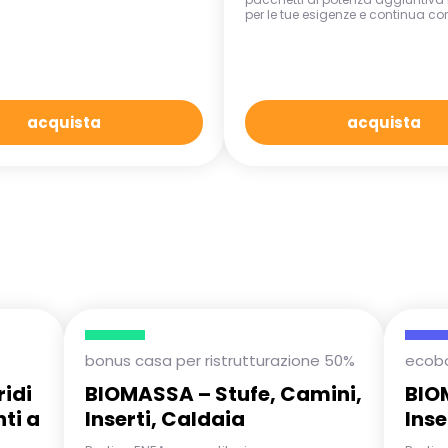
per le tue esigenze e continua con
acquista
acquista
bonus casa per ristrutturazione 50%
ecob
idi
BIOMASSA – Stufe, Camini,
BIO
ti a
Inserti, Caldaia
Inse