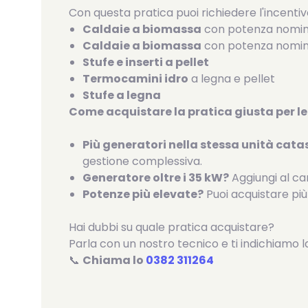
Con questa pratica puoi richiedere l'incentiv
Caldaie a biomassa
con potenza nomina
Caldaie a biomassa
con potenza nomin
Stufe e inserti a pellet
Termocamini idro
a legna e pellet
Stufe a legna
Come acquistare la pratica giusta per le
Più generatori nella stessa unità cata
gestione complessiva.
Generatore oltre i 35 kW?
Aggiungi al car
Potenze più elevate?
Puoi acquistare più
Hai dubbi su quale pratica acquistare?
Parla con un nostro tecnico e ti indichiamo l
📞
Chiama lo
0382 311264