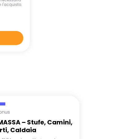
 l'acquisto.
onus
MASSA – Stufe, Camini,
rti, Caldaia