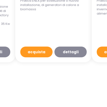
Pratica ENEA per sostituzione o nuova
Pratic
installazione, di generatori di calore a
instal
azione
biomassa
inverna
ti di
alimen
actory
 35 Kw
li
acquista
dettagli
a