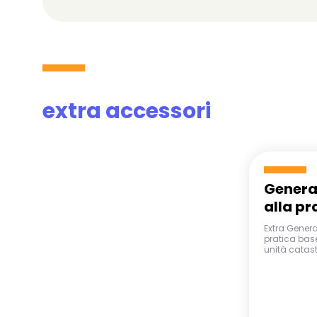
extra accessori
Genera
alla pr
Extra Gener
pratica base
unità catast