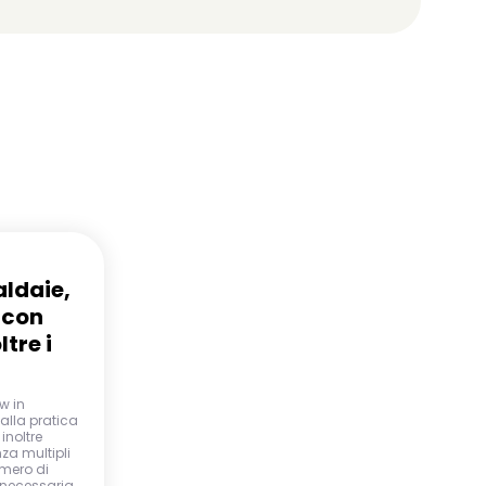
ldaie,
 con
tre i
w in
alla pratica
inoltre
za multipli
umero di
 necessaria