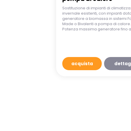
Sostituzione di impianti di climatizz
invernale esistenti, con impianti dota
generatore a biomassa in sistemi F
Made o Bivalenti a pompa di calore.
Potenza massima generatore fino a
acquista
dettag