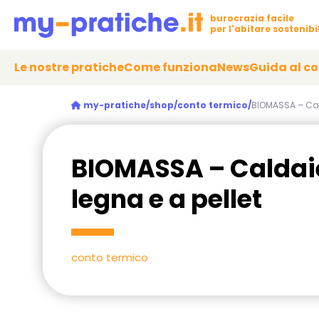
burocrazia facile
per l'abitare sostenibi
Le nostre pratiche
Come funziona
News
Guida al c
my-pratiche/
shop/
conto termico/
BIOMASSA – Cald
BIOMASSA – Caldaie,
legna e a pellet
conto termico