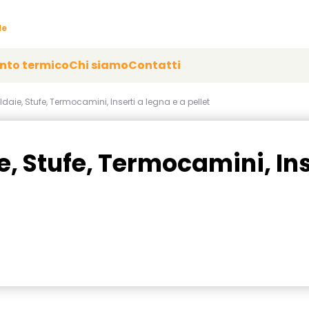
le
onto termico
Chi siamo
Contatti
aie, Stufe, Termocamini, Inserti a legna e a pellet
 Stufe, Termocamini, Ins