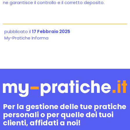
ne garantisce il controllo e il corretto deposito.
pubblicato il
17 Febbraio 2025
My-Pratiche Informa
Per la gestione delle tue pratiche
personali o per quelle dei tuoi
clienti, affidati a noi!