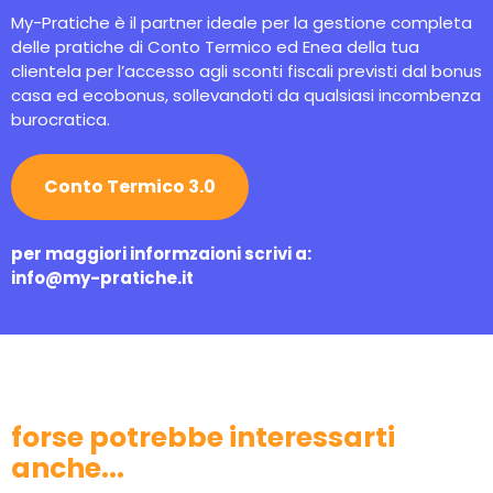
My-Pratiche è il partner ideale per la gestione completa
delle pratiche di Conto Termico ed Enea della tua
clientela per l’accesso agli sconti fiscali previsti dal bonus
casa ed ecobonus, sollevandoti da qualsiasi incombenza
burocratica.
Conto Termico 3.0
per maggiori informzaioni scrivi a:
info@my-pratiche.it
forse potrebbe interessarti
anche...