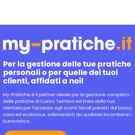
Per la gestione delle tue pratiche
personali o per quelle dei tuoi
clienti, affidati a noi!
My-Pratiche è il partner ideale per la gestione completa
delle pratiche di Conto Termico ed Enea della tua
clientela per l’accesso agli sconti fiscali previsti dal bonus
casa ed ecobonus, sollevandoti da qualsiasi incombenza
burocratica.