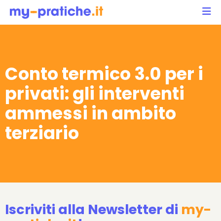
Conto termico 3.0 per i
privati: gli interventi
ammessi in ambito
terziario
Iscriviti alla Newsletter di
my-