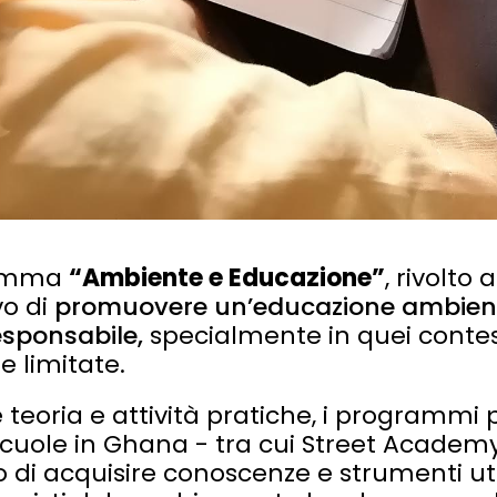
gramma
“Ambiente e Educazione”
, rivolto
vo di
promuovere un’educazione ambienta
esponsabile,
specialmente in quei contest
 limitate.
teoria e attività pratiche, i programmi 
 scuole in Ghana - tra cui Street Acade
i acquisire conoscenze e strumenti utili