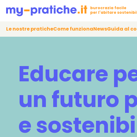
burocrazia facile
per l'abitare sostenibi
Le nostre pratiche
Come funziona
News
Guida al c
Educare p
un futuro p
e sostenibi