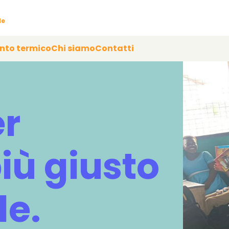
le
onto termico
Chi siamo
Contatti
er
iù giusto
le.